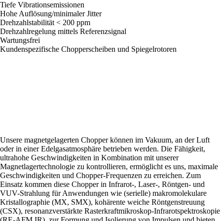
Tiefe Vibrationsemissionen
Hohe Auflösung/minimaler Jitter
Drehzahlstabilität < 200 ppm
Drehzahlregelung mittels Referenzsignal
Wartungsfrei
Kundenspezifische Chopperscheiben und Spiegelrotoren
Unsere magnetgelagerten Chopper können im Vakuum, an der Luft
oder in einer Edelgasatmosphäre betrieben werden. Die Fähigkeit,
ultrahohe Geschwindigkeiten in Kombination mit unserer
Magnetlagertechnologie zu kontrollieren, ermöglicht es uns, maximale
Geschwindigkeiten und Chopper-Frequenzen zu erreichen. Zum
Einsatz kommen diese Chopper in Infrarot-, Laser-, Röntgen- und
VUV-Strahlung für Anwendungen wie (serielle) makromolekulare
Kristallographie (MX, SMX), kohärente weiche Röntgenstreuung
(CSX), resonanzverstärkte Rasterkraftmikroskop-Infrarotspektroskopie
(RE-AFM IR), zur Formung und Isolierung von Impulsen und bieten