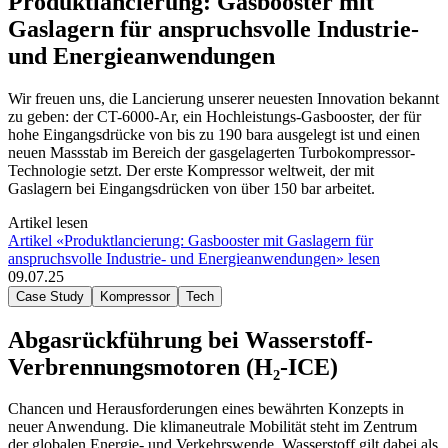
Produktlancierung: Gasbooster mit
Gaslagern für anspruchsvolle Industrie-
und Energieanwendungen
Wir freuen uns, die Lancierung unserer neuesten Innovation bekannt
zu geben: der CT-6000-Ar, ein Hochleistungs-Gasbooster, der für
hohe Eingangsdrücke von bis zu 190 bara ausgelegt ist und einen
neuen Massstab im Bereich der gasgelagerten Turbokompressor-
Technologie setzt. Der erste Kompressor weltweit, der mit
Gaslagern bei Eingangsdrücken von über 150 bar arbeitet.
Artikel lesen
Artikel «Produktlancierung: Gasbooster mit Gaslagern für
anspruchsvolle Industrie- und Energieanwendungen» lesen
09.07.25
Case Study
Kompressor
Tech
Abgasrückführung bei Wasserstoff-
Verbrennungsmotoren (H₂-ICE)
Chancen und Herausforderungen eines bewährten Konzepts in
neuer Anwendung. Die klimaneutrale Mobilität steht im Zentrum
der globalen Energie- und Verkehrswende. Wasserstoff gilt dabei als