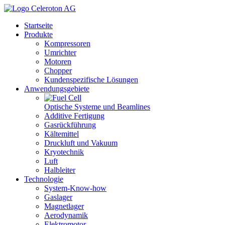
Startseite
Produkte
Kompressoren
Umrichter
Motoren
Chopper
Kundenspezifische Lösungen
Anwendungsgebiete
Optische Systeme und Beamlines
Additive Fertigung
Gasrückführung
Kältemittel
Druckluft und Vakuum
Kryotechnik
Luft
Halbleiter
Technologie
System-Know-how
Gaslager
Magnetlager
Aerodynamik
Elektromotor