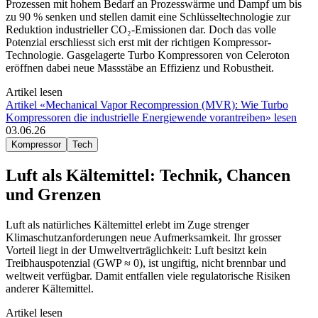
Prozessen mit hohem Bedarf an Prozesswärme und Dampf um bis
zu 90 % senken und stellen damit eine Schlüsseltechnologie zur
Reduktion industrieller CO₂-Emissionen dar. Doch das volle
Potenzial erschliesst sich erst mit der richtigen Kompressor-
Technologie. Gasgelagerte Turbo Kompressoren von Celeroton
eröffnen dabei neue Massstäbe an Effizienz und Robustheit.
Artikel lesen
Artikel «Mechanical Vapor Recompression (MVR): Wie Turbo
Kompressoren die industrielle Energiewende vorantreiben» lesen
03.06.26
Kompressor
Tech
Luft als Kältemittel: Technik, Chancen
und Grenzen
Luft als natürliches Kältemittel erlebt im Zuge strenger
Klimaschutzanforderungen neue Aufmerksamkeit. Ihr grosser
Vorteil liegt in der Umweltverträglichkeit: Luft besitzt kein
Treibhauspotenzial (GWP ≈ 0), ist ungiftig, nicht brennbar und
weltweit verfügbar. Damit entfallen viele regulatorische Risiken
anderer Kältemittel.
Artikel lesen