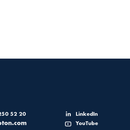
 250 52 20
LinkedIn
lec@ofni
YouTube