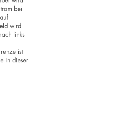
rbei wird
strom bei
auf
eld wird
ach links
renze ist
e in dieser