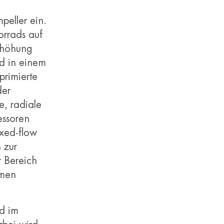
peller ein.
orrads auf
erhöhung
nd in einem
primierte
der
e, radiale
essoren
ixed-flow
 zur
 Bereich
ömen
rd im