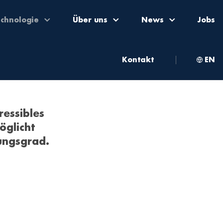
echnologie
Über uns
News
Jobs
Kontakt
EN
essibles
öglicht
ungsgrad.