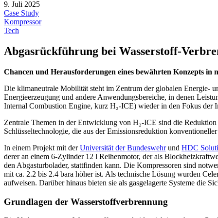
9. Juli 2025
Case Study
Kompressor
Tech
Abgasrückführung bei Wasserstoff-Verbr
Chancen und Herausforderungen eines bewährten Konzepts in
Die klimaneutrale Mobilität steht im Zentrum der globalen Energie- un
Energieerzeugung und andere Anwendungsbereiche, in denen Leistung
Internal Combustion Engine, kurz H₂-ICE) wieder in den Fokus der In
Zentrale Themen in der Entwicklung von H₂-ICE sind die Reduktion d
Schlüsseltechnologie, die aus der Emissionsreduktion konventionelle
In einem Projekt mit der
Universität der Bundeswehr
und
HDC Solut
derer an einem 6-Zylinder 12 l Reihenmotor, der als Blockheizkraft
den Abgasturbolader, stattfinden kann. Die Kompressoren sind notwe
mit ca. 2.2 bis 2.4 bara höher ist. Als technische Lösung wurden C
aufweisen. Darüber hinaus bieten sie als gasgelagerte Systeme die Sich
Grundlagen der Wasserstoffverbrennung