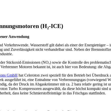
ennungsmotoren (H₂-ICE)
 neuer Anwendung
d Verkehrswende. Wasserstoff gilt dabei als einer der Energieträger – i
 und Zuverlässigkeit nicht verhandelbar sind. Neben der Brennstoffz
dustrie.
er Stickoxid-Emissionen (NOₓ) sowie die Kontrolle des problematisch
r Verbrenner Motoren bekannt ist, ist auch hier von Bedeutung: die A
ions GmbH
hat Celeroton zwei speziell für den Betrieb bei Überdruck
werk ausgeführt ist, eine Entnahme von Verbrennungsgas (vorwiegend 
ndig, da der Druck im Abgaskrümmer mit ca. 2 bara relativ gering ist
eleroton Turbo Kompressoren ausgewählt, da diese höchst kompakt sin
erheit, dass keine Schmierstoffeinträge in das Frischgas stattfinden.