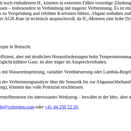
 mit noch enthaltenem H₂ könnten in extremen Fällen vorzeitige Zünd
ssen – insbesondere in Verbindung mit magerer Verbrennung. Es ist e
 zu Versprödung und erhöhter Korrosion führen. Abgase enthalten z
er AGR-Rate ist technisch anspruchsvoll, da H₂-Motoren eine hohe Dyn
pte in Betracht:
effizient, aber mit deutlichen Herausforderungen beim Temperaturman
licht kühlere Gase, ist aber träger im Ansprechverhalten.
 mit Wassereinspritzung, variabler Ventilsteuerung oder Lambda-Rege
 von der Verbrennungsanalyse über die Sensorik bis zur Abgasnachbeh
g), könnten das volle Potenzial erschliessen.
erstoffmotoren ein interessantes Werkzeug – bewährt in der Idee, abe
oc.notorelec@ofni
oder
+41 44 250 52 20
.