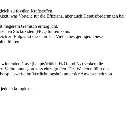
eich zu fossilen Kraftstoffen.
eit, was Vorteile für die Effizienz, aber auch Herausforderungen bei
 mit magerem Gemisch ermöglicht.
rmischen Stickoxiden (NOₓ) führen kann.
ich zu Erdgas ist diese um ein Vielfaches geringer. Diese
fen führen.
ert wirkenden Gase (hauptsächlich H₂O und N₂) senken die
n Verbrennungsprozess einzugreifen. Des Weiteren führt das
beispielsweise im Verdichtungshub unter der Anwesenheit von
 jedoch komplexer.