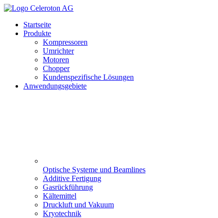
Startseite
Produkte
Kompressoren
Umrichter
Motoren
Chopper
Kundenspezifische Lösungen
Anwendungsgebiete
Optische Systeme und Beamlines
Additive Fertigung
Gasrückführung
Kältemittel
Druckluft und Vakuum
Kryotechnik