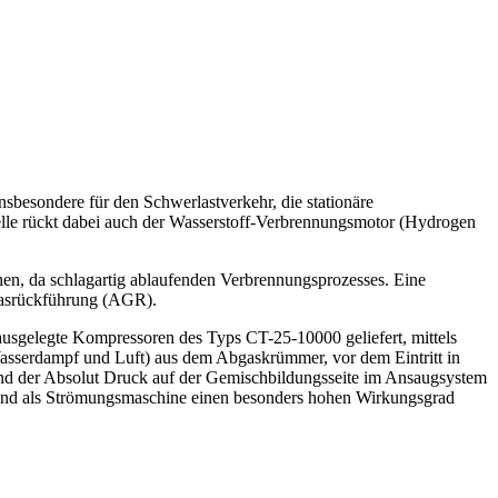
nsbesondere für den Schwerlastverkehr, die stationäre
elle rückt dabei auch der Wasserstoff-Verbrennungsmotor (Hydrogen
en, da schlagartig ablaufenden Verbrennungsprozesses. Eine
bgasrückführung (AGR).
 ausgelegte Kompressoren des Typs CT-25-10000 geliefert, mittels
Wasserdampf und Luft) aus dem Abgaskrümmer, vor dem Eintritt in
 und der Absolut Druck auf der Gemischbildungsseite im Ansaugsystem
d und als Strömungsmaschine einen besonders hohen Wirkungsgrad