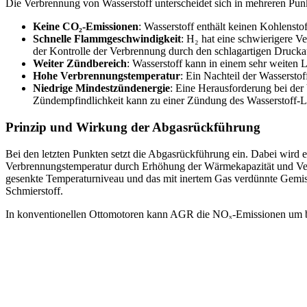
Die Verbrennung von Wasserstoff unterscheidet sich in mehreren Pun
Keine CO₂-Emissionen
: Wasserstoff enthält keinen Kohlenstof
Schnelle Flammgeschwindigkeit
: H₂ hat eine schwierigere V
der Kontrolle der Verbrennung durch den schlagartigen Druck
Weiter Zündbereich
: Wasserstoff kann in einem sehr weiten
Hohe Verbrennungstemperatur
: Ein Nachteil der Wassersto
Niedrige Mindestzündenergie
: Eine Herausforderung bei der 
Zündempfindlichkeit kann zu einer Zündung des Wasserstoff-Lu
Prinzip und Wirkung der Abgasrückführung
Bei den letzten Punkten setzt die Abgasrückführung ein. Dabei wird
Verbrennungstemperatur durch Erhöhung der Wärmekapazität und Verd
gesenkte Temperaturniveau und das mit inertem Gas verdünnte Gemis
Schmierstoff.
In konventionellen Ottomotoren kann AGR die NOₓ-Emissionen um bi