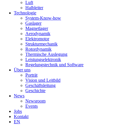
Luft
Halbleiter
Technologie
System-Know-how
Gaslager
Magnetlager
Aerodynamik
Elektromotor
Strukturmechanik
Rotordynamik
Thermische Auslegung
Leistungselektronik
Regelungstechnik und Software
Über uns
Porträt
Vision und Leitbild
Geschäftsleitung
Geschichte
News
Newsroom
Events
Jobs
Kontakt
EN