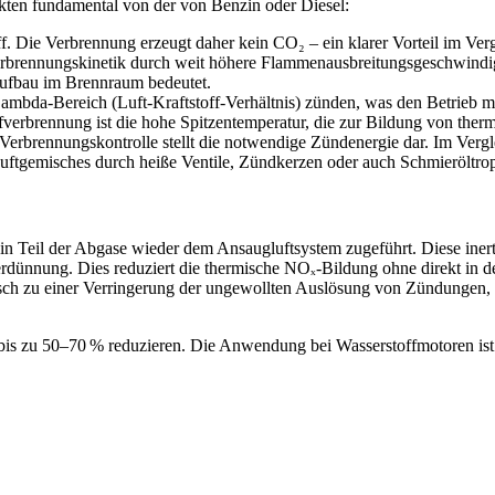
kten fundamental von der von Benzin oder Diesel:
f. Die Verbrennung erzeugt daher kein CO₂ – ein klarer Vorteil im Vergl
erbrennungskinetik durch weit höhere Flammenausbreitungsgeschwindigk
aufbau im Brennraum bedeutet.
 Lambda-Bereich (Luft-Kraftstoff-Verhältnis) zünden, was den Betrieb
ffverbrennung ist die hohe Spitzentemperatur, die zur Bildung von the
Verbrennungskontrolle stellt die notwendige Zündenergie dar. Im Vergle
ftgemisches durch heiße Ventile, Zündkerzen oder auch Schmieröltrop
 ein Teil der Abgase wieder dem Ansaugluftsystem zugeführt. Diese in
ünnung. Dies reduziert die thermische NOₓ-Bildung ohne direkt in de
ch zu einer Verringerung der ungewollten Auslösung von Zündungen, 
s zu 50–70 % reduzieren. Die Anwendung bei Wasserstoffmotoren ist