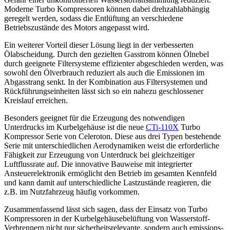
Moderne Turbo Kompressoren können dabei drehzahlabhängig
geregelt werden, sodass die Entlüftung an verschiedene
Betriebszustände des Motors angepasst wird.
Ein weiterer Vorteil dieser Lösung liegt in der verbesserten
Ölabscheidung. Durch den gezielten Gasstrom können Ölnebel
durch geeignete Filtersysteme effizienter abgeschieden werden, was
sowohl den Ölverbrauch reduziert als auch die Emissionen im
Abgasstrang senkt. In der Kombination aus Filtersystemen und
Rückführungseinheiten lässt sich so ein nahezu geschlossener
Kreislauf erreichen.
Besonders geeignet für die Erzeugung des notwendigen
Unterdrucks im Kurbelgehäuse ist die neue
CTi-110X
Turbo
Kompressor Serie von Celeroton. Diese aus drei Typen bestehende
Serie mit unterschiedlichen Aerodynamiken weist die erforderliche
Fähigkeit zur Erzeugung von Unterdruck bei gleichzeitiger
Luftflussrate auf. Die innovative Bauweise mit integrierter
Ansteuerelektronik ermöglicht den Betrieb im gesamten Kennfeld
und kann damit auf unterschiedliche Lastzustände reagieren, die
z.B. im Nutzfahrzeug häufig vorkommen.
Zusammenfassend lässt sich sagen, dass der Einsatz von Turbo
Kompressoren in der Kurbelgehäusebelüftung von Wasserstoff-
Verbrennern nicht nur sicherheitsrelevante, sondern auch emissions-