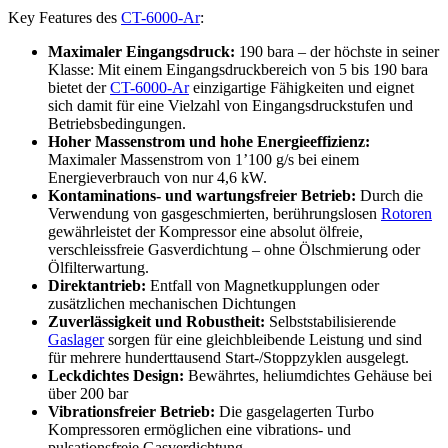
Key Features des
CT-6000-Ar
:
Maximaler Eingangsdruck:
190 bara – der höchste in seiner
Klasse: Mit einem Eingangsdruckbereich von 5 bis 190 bara
bietet der
CT-6000-Ar
einzigartige Fähigkeiten und eignet
sich damit für eine Vielzahl von Eingangsdruckstufen und
Betriebsbedingungen.
Hoher Massenstrom und hohe Energieeffizienz:
Maximaler Massenstrom von 1’100 g/s bei einem
Energieverbrauch von nur 4,6 kW.
Kontaminations- und wartungsfreier Betrieb:
Durch die
Verwendung von gasgeschmierten, berührungslosen
Rotoren
gewährleistet der Kompressor eine absolut ölfreie,
verschleissfreie Gasverdichtung – ohne Ölschmierung oder
Ölfilterwartung.
Direktantrieb:
Entfall von Magnetkupplungen oder
zusätzlichen mechanischen Dichtungen
Zuverlässigkeit und Robustheit:
Selbststabilisierende
Gaslager
sorgen für eine gleichbleibende Leistung und sind
für mehrere hunderttausend Start-/Stoppzyklen ausgelegt.
Leckdichtes Design:
Bewährtes, heliumdichtes Gehäuse bei
über 200 bar
Vibrationsfreier Betrieb:
Die gasgelagerten Turbo
Kompressoren ermöglichen eine vibrations- und
pulsationsfreie Gasverdichtung