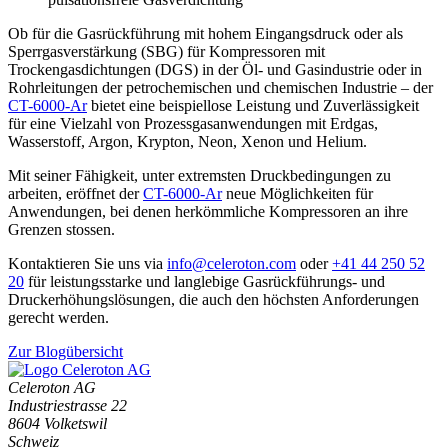
Ob für die Gasrückführung mit hohem Eingangsdruck oder als
Sperrgasverstärkung (SBG) für Kompressoren mit
Trockengasdichtungen (DGS) in der Öl- und Gasindustrie oder in
Rohrleitungen der petrochemischen und chemischen Industrie – der
CT-6000-Ar
bietet eine beispiellose Leistung und Zuverlässigkeit
für eine Vielzahl von Prozessgasanwendungen mit Erdgas,
Wasserstoff, Argon, Krypton, Neon, Xenon und Helium.
Mit seiner Fähigkeit, unter extremsten Druckbedingungen zu
arbeiten, eröffnet der
CT-6000-Ar
neue Möglichkeiten für
Anwendungen, bei denen herkömmliche Kompressoren an ihre
Grenzen stossen.
Kontaktieren Sie uns via
moc.notorelec@ofni
oder
+41 44 250 52
20
für leistungsstarke und langlebige Gasrückführungs- und
Druckerhöhungslösungen, die auch den höchsten Anforderungen
gerecht werden.
Zur Blogübersicht
Celeroton AG
Industriestrasse 22
8604 Volketswil
Schweiz