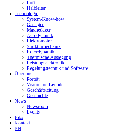
Luft
Halbleiter
Technologie
System-Know-how
Gaslager
Magnetlager
Aerodynamik
Elektromotor
Strukturmechanik
Rotordynamik
Thermische Auslegung
Leistungselektronik
Regelungstechnik und Software
Über uns
Porträt
Vision und Leitbild
Geschäftsleitung
Geschichte
News
Newsroom
Events
Jobs
Kontakt
EN