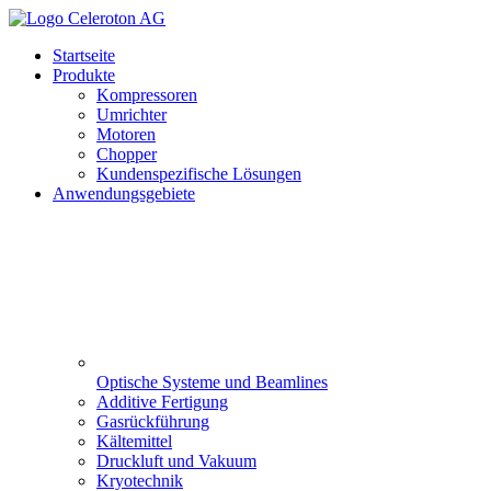
Startseite
Produkte
Kompressoren
Umrichter
Motoren
Chopper
Kundenspezifische Lösungen
Anwendungsgebiete
Optische Systeme und Beamlines
Additive Fertigung
Gasrückführung
Kältemittel
Druckluft und Vakuum
Kryotechnik