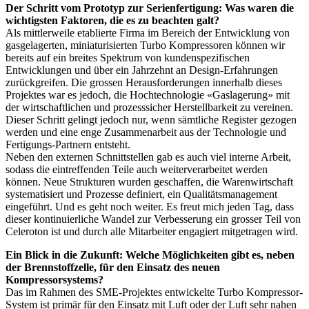
Der Schritt vom Prototyp zur Serienfertigung: Was waren die
wichtigsten Faktoren, die es zu beachten galt?
Als mittlerweile etablierte Firma im Bereich der Entwicklung von
gasgelagerten, miniaturisierten Turbo Kompressoren können wir
bereits auf ein breites Spektrum von kundenspezifischen
Entwicklungen und über ein Jahrzehnt an Design-Erfahrungen
zurückgreifen. Die grossen Herausforderungen innerhalb dieses
Projektes war es jedoch, die Hochtechnologie «Gaslagerung» mit
der wirtschaftlichen und prozesssicher Herstellbarkeit zu vereinen.
Dieser Schritt gelingt jedoch nur, wenn sämtliche Register gezogen
werden und eine enge Zusammenarbeit aus der Technologie und
Fertigungs-Partnern entsteht.
Neben den externen Schnittstellen gab es auch viel interne Arbeit,
sodass die eintreffenden Teile auch weiterverarbeitet werden
können. Neue Strukturen wurden geschaffen, die Warenwirtschaft
systematisiert und Prozesse definiert, ein Qualitätsmanagement
eingeführt. Und es geht noch weiter. Es freut mich jeden Tag, dass
dieser kontinuierliche Wandel zur Verbesserung ein grosser Teil von
Celeroton ist und durch alle Mitarbeiter engagiert mitgetragen wird.
Ein Blick in die Zukunft: Welche Möglichkeiten gibt es, neben
der Brennstoffzelle, für den Einsatz des neuen
Kompressorsystems?
Das im Rahmen des SME-Projektes entwickelte Turbo Kompressor-
System ist primär für den Einsatz mit Luft oder der Luft sehr nahen