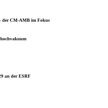
n – der CM-AMB im Fokus
rahochvakuum
D29 an der ESRF